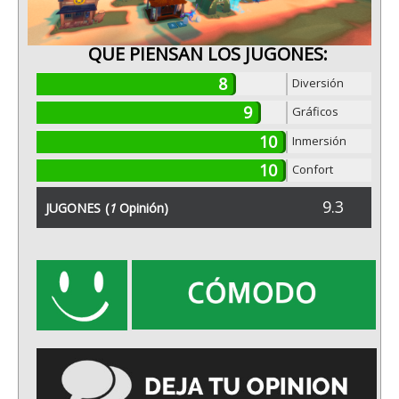
QUE PIENSAN LOS JUGONES:
8
Diversión
9
Gráficos
10
Inmersión
10
Confort
9.3
JUGONES
(
1
Opinión)