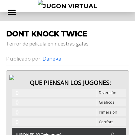
DONT KNOCK TWICE
Terror de pelicula en nuestras gafas.
Publicado por:
Daneka
QUE PIENSAN LOS JUGONES:
0
Diversión
0
Gráficos
0
Inmersión
0
Confort
0
JUGONES
(
0
Opiniones)