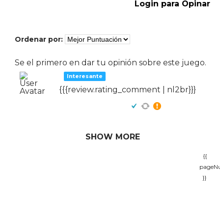
Login para Opinar
Ordenar por:
Se el primero en dar tu opinión sobre este juego.
Interesante
{{{review.rating_comment | nl2br}}}
SHOW MORE
{{
pageN
}}