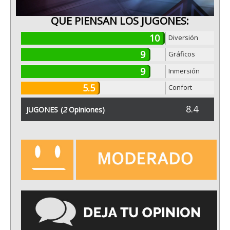
QUE PIENSAN LOS JUGONES:
10
Diversión
9
Gráficos
9
Inmersión
5.5
Confort
8.4
JUGONES
(
2
Opiniones)