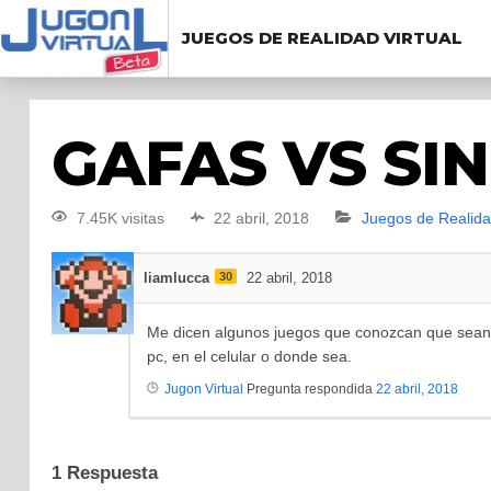
JUEGOS DE REALIDAD VIRTUAL
GAFAS VS SI
7.45K visitas
22 abril, 2018
Juegos de Realidad
liamlucca
30
22 abril, 2018
Me dicen algunos juegos que conozcan que sean mul
pc, en el celular o donde sea.
Jugon Virtual
Pregunta respondida
22 abril, 2018
1
Respuesta