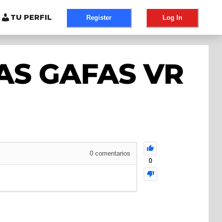
TU PERFIL
Register
Log In
AS GAFAS VR
0
comentarios
0