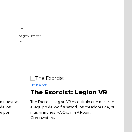
{{
pageNumber+1
}}
HTC VIVE
The Exorcist: Legion VR
 en nuestras
The Exorcist: Legion VR es el título que nos trae
de los
el equipo de Wolf & Wood, los creadores de, ni
do por
mas ni menos, «A Chair in A Room:
Greenwater»...