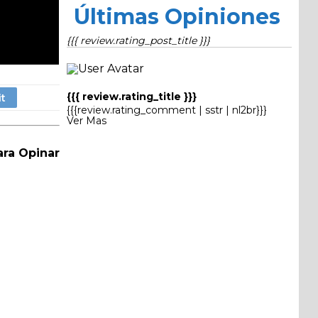
Últimas Opiniones
{{{ review.rating_post_title }}}
{{{ review.rating_title }}}
{{{review.rating_comment | sstr | nl2br}}}
Ver Mas
ara Opinar