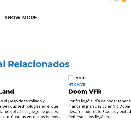
SHOW MORE
al Relacionados
HTC VIVE
 Land
Doom VFR
s el juego desarrollado y
Por fin llegó el día de poder tener
or Devious technologies en el que
manos el gran clásico en VR. Doom 
ante del clásico juego de puzles
desarrolladores Id Studios y edita
acero. Cuantas veces nos hemos...
Bethesda, nos llegó en...