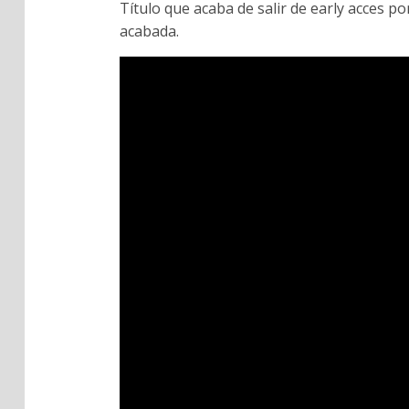
Título que acaba de salir de early acces 
acabada.