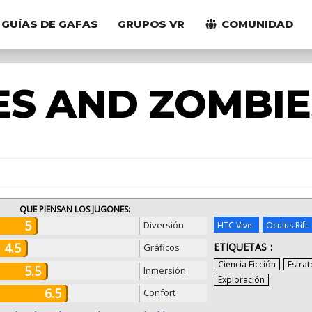
GUÍAS DE GAFAS
GRUPOS VR
COMUNIDAD
ES AND ZOMBIE
QUE PIENSAN LOS JUGONES:
5
Diversión
HTC Vive
Oculus Rift
4.5
ETIQUETAS
Gráficos
Ciencia Ficción
Estrat
5.5
Inmersión
Exploración
6.5
Confort