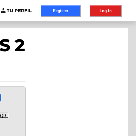
TU PERFIL
Register
Log In
S 2
egia