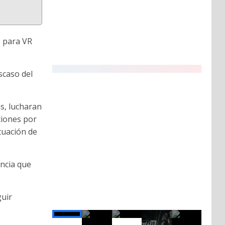
6 ENERO, 2018
. para VR
THE PERFECT SNIPER
¿Estas preparado para ser un asesino?
scaso del
as, lucharan
ciones por
tuación de
encia que
guir