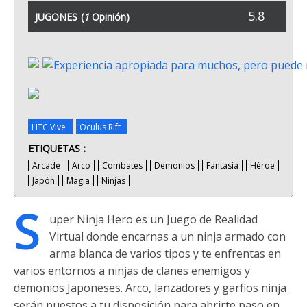
5.8
JUGONES
(
1
Opinión)
HTC Vive
Oculus Rift
ETIQUETAS
Arcade
Arco
Combates
Demonios
Fantasía
Héroe
Japón
Magia
Ninjas
S
uper Ninja Hero es un Juego de Realidad
Virtual donde encarnas a un ninja armado con
arma blanca de varios tipos y te enfrentas en
varios entornos a ninjas de clanes enemigos y
demonios Japoneses. Arco, lanzadores y garfios ninja
serán puestos a tu disposición para abrirte paso en