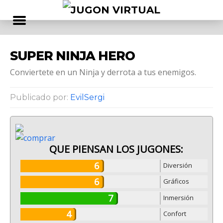
SUPER NINJA HERO
Conviertete en un Ninja y derrota a tus enemigos.
Publicado por:
EvilSergi
QUE PIENSAN LOS JUGONES:
6
Diversión
6
Gráficos
7
Inmersión
4
Confort