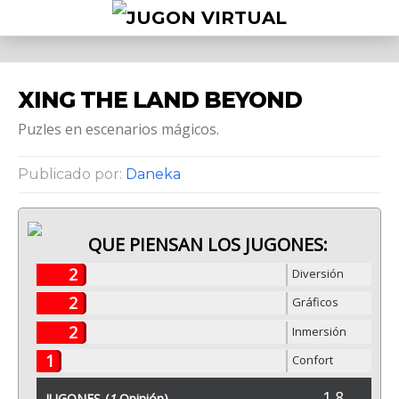
XING THE LAND BEYOND
Puzles en escenarios mágicos.
Publicado por:
Daneka
QUE PIENSAN LOS JUGONES:
2
Diversión
2
Gráficos
2
Inmersión
1
Confort
1.8
JUGONES
(
1
Opinión)