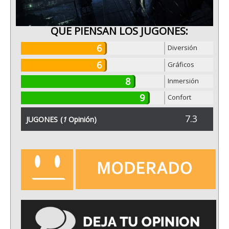
QUE PIENSAN LOS JUGONES:
6
Diversión
6
Gráficos
8
Inmersión
9
Confort
7.3
JUGONES
(
1
Opinión)