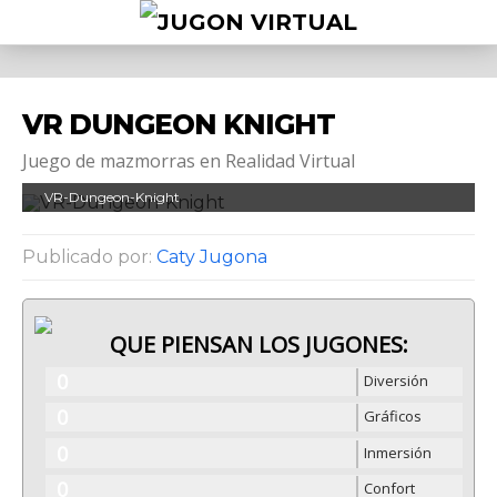
VR DUNGEON KNIGHT
Juego de mazmorras en Realidad Virtual
VR-Dungeon-Knight
Publicado por:
Caty Jugona
QUE PIENSAN LOS JUGONES:
0
Diversión
0
Gráficos
0
Inmersión
0
Confort