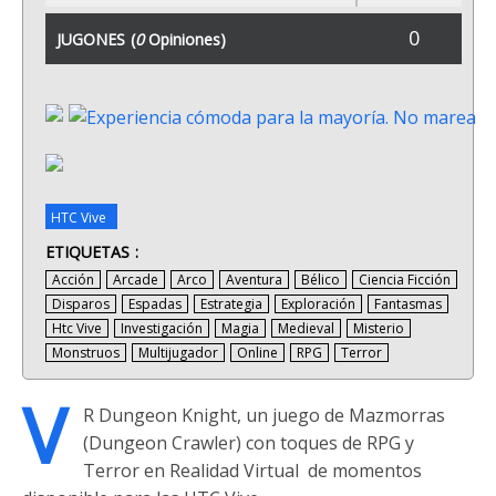
0
JUGONES
(
0
Opiniones)
HTC Vive
ETIQUETAS
Acción
Arcade
Arco
Aventura
Bélico
Ciencia Ficción
Disparos
Espadas
Estrategia
Exploración
Fantasmas
Htc Vive
Investigación
Magia
Medieval
Misterio
Monstruos
Multijugador
Online
RPG
Terror
V
R Dungeon Knight, un juego de Mazmorras
(Dungeon Crawler) con toques de RPG y
Terror en Realidad Virtual de momentos