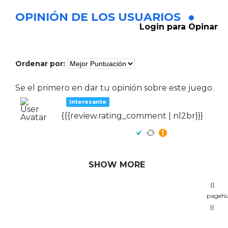
OPINIÓN DE LOS USUARIOS
Login para Opinar
Ordenar por:
Se el primero en dar tu opinión sobre este juego.
Interesante
{{{review.rating_comment | nl2br}}}
SHOW MORE
{{
pageN
}}