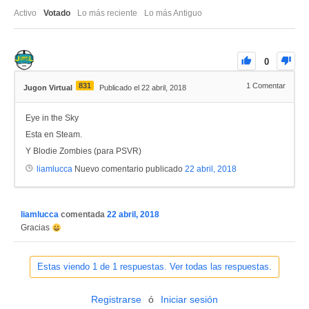
Activo
Votado
Lo más reciente
Lo más Antiguo
0
831
1
Comentar
Jugon Virtual
Publicado el 22 abril, 2018
Eye in the Sky
Esta en Steam.
Y Blodie Zombies (para PSVR)
liamlucca
Nuevo comentario publicado
22 abril, 2018
liamlucca
comentada
22 abril, 2018
Gracias
Estas viendo 1 de 1 respuestas. Ver todas las respuestas.
Registrarse
ó
Iniciar sesión